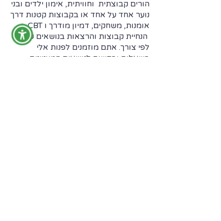
הורים קבוצתית וחוויתית, אימון ילדים ובני
נוער אחד על אחד או בקבוצות קטנות דרך
אומנות, משחקים, דמיון מודרך ו CBT,
הנחיית קבוצות והרצאות בנושאים שונים
לפי צורך. אתם מוזמנים לפנות אלי
בשאלות ובקשות לנושאים המעניינים
וחשובים לכם ואשתדל לענות עליהם
בהקדם.
אהבתם? >>
Share
צור קשר >>
054-2333443
Or.CreativeFamily@Gmail.com
קצת עליי>>
אור שוורץ כהן- יועצת חינוכית משפחתית,