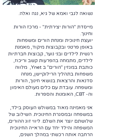
נשואה לגבי ואמא של גיא, נגה ואלה.
מייסדת "הורות יצירתית" - מרכז הורות
וחינוך.
יועצת חינוכית ומנחת הורים ומשפחות
באופן פרטני ובקבוצות מיקוד, מאמנת
רגשית לילדים ובני נוער, קבוצות חברתיות
לילדים, מתמחה בהפרעות קשב וריכוז,
כותבת במגזין "הורים" ב Ynet, מלווה
משפחות בתהליך הרילוקיישן, מנחה
סדנאות והרצאות בנושאי חינוך, הורות
ומשפחה. עובדת עם כלים מעולם האימון
וה- CBT, האומנות והספרות.
אני מאמינה מאוד במשולש העוסק בילד,
במשפחה ובמסגרת החינוכית. השילוב
של
שלושתם יוצר את השלם. ליווי זוג ההורים,
המשפחה ו
הילד יחד עם הראייה החינוכית
הרחבה אותה רכשתי במהלך השנים,