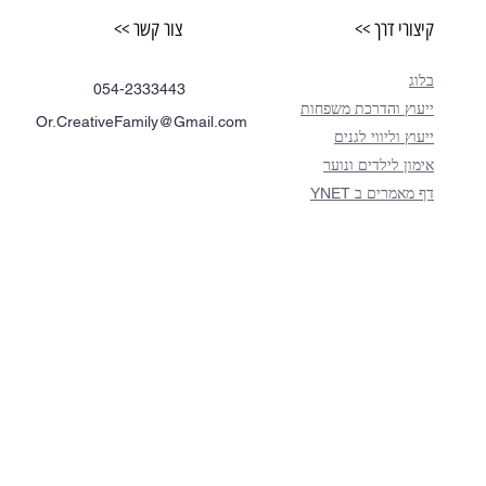
קיצורי דרך >>
צור קשר >>
בלוג
054-2333443
ייעוץ והדרכת משפחות
Or.CreativeFamily@Gmail.com
ייעוץ וליווי לגנים
אימון לילדים ונוער
דף מאמרים ב YNET