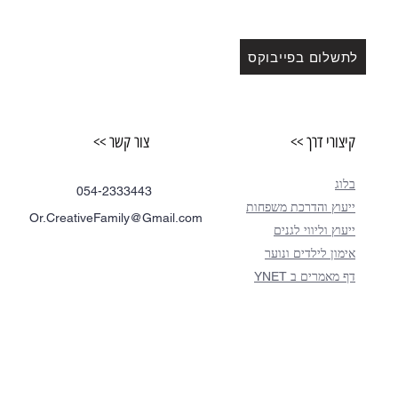
לתשלום בפייבוקס
קיצורי דרך >>
צור קשר >>
בלוג
054-2333443
ייעוץ והדרכת משפחות
Or.CreativeFamily@Gmail.com
ייעוץ וליווי לגנים
אימון לילדים ונוער
דף מאמרים ב YNET