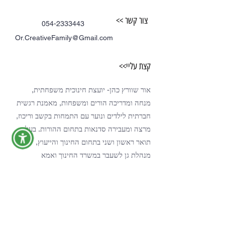
צור קשר >>
054-2333443
Or.CreativeFamily@Gmail.com
קצת עליי>>
אור שוורץ כהן- יועצת חינוכית משפחתית,
מנחה
ומדריכה הורים ומשפחות,
מאמנת רגשית
חברתית לילדים ונוער עם התמחות בקשב וריכוז,
מרצה ומעבירה סדנאות בתחום ההורות. בעלת
תואר ראשון ושני בתחום החינוך והייעוץ,
מנהלת גן לשעבר במשרד החינוך ואמא
לשלושה מתוקים.
קיצורי דרך >>
בלוג