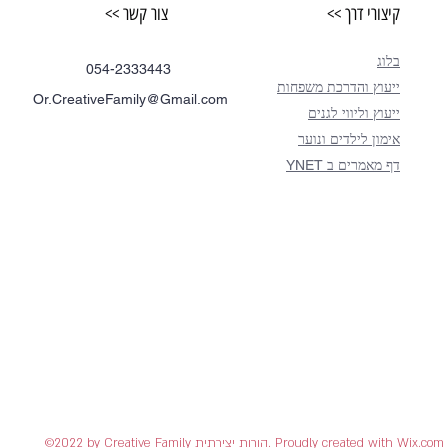
קיצורי דרך >>
צור קשר >>
בלוג
054-2333443
ייעוץ והדרכת משפחות
Or.CreativeFamily@Gmail.com
ייעוץ וליווי לגנים
אימון לילדים ונוער
דף מאמרים ב YNET
©2022 by Creative Family הורות יצירתית. Proudly created with Wix.com