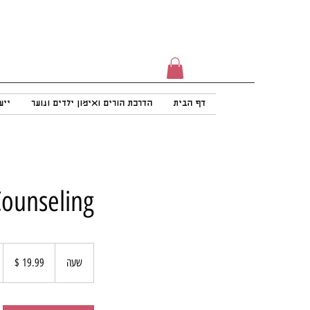
דף הבית
הדרכת הורים ואימון ילדים ונוער
ייע
Counseling
19.99
דולר
שעה
ש
אמריקאי
ע