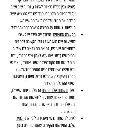
(אפילו נכין טבלת ספירה לאחור), נחזור שוב ושוב 
על כל הפרטים הקטנים והגדולים כדי להטמיע אצל 
הילדים את הנודע ולהפחית את החשש מאי 
הוודאות. נשוחח על הסיבה למעבר בהתאמה לגיל.
הקשבה אמפתית
: הצורך של הילד שיקשיבו 
לחששות שלו הוא מאוד גדול. הקשבה לפחדים 
ולמחשבות שעולים, גם אם הם נראים לנו שוליים 
ומטופשים ("אני אתגעגע לארון שלי בחדר", "לא 
יהיה לי שם את הקורנפלקס שאני אוהב", "אני לא 
יודע איפה השירותים בבית הספר החדש"...) 
הפחד העיקרי הוא מהלא נודע, מאובדן השליטה 
ושינוי ההרגלים המוכרים. 
נעלה 
ונשוחח על הפחדים
 הגדולים ביותר שיש לו, 
נתאר סיטואציות שנוגעות לחששות אלה ונחשוב 
יחד על הפתרונות האפשריים וההתנהגות 
המתאימה.
לשים לב שאנחנו לא מעבירים לילד את 
הלחץ 
שלנו
, החששות והקשיים שאנחנו חווים בתוך 