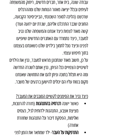
עבודה שונה, בית אחר, חברים חדשים, ריחוק מהמשפחה 
לעיתים ובכלל יציאה מאזור הנוחות שלנו ומההרגלים 
שרכשנו (הליכה לסופר השכונתי, הבייביסיטר הקבועה, 
החוגים שכבר התרגלנו אליהם, שגרת יום ידועה ועוד)
קשה מאוד לצפות כיצד אנחנו והמשפחה שלנו נגיב 
למעבר, כיצד נתמודד עם האתגרים החדשים שיופיעו 
לפנינו וכיצד נוכל לתמוך בילדים שלנו כשאנחנו בעצמנו 
בתוך חיפוש עצמי.  
על כן, חשוב מאוד שנתכונן מראש למעבר, נכין את הילדים 
לשינויים הצפויים ככל הניתן, נכין אותם לשגרה החדשה 
ומה היא תכלול בתוכה וניתן להם את התחושה שאנחנו 
מקום בטוח עליו הם יכולים להישען ברגעים של משבר. 
כיצד נכיר את הסימנים לקשיים הסובבים את המעבר?
כאשר ישנה 
רגרסיה בהתנהגות
 (חזרה להרטבות, 
מציצת אצבע, התנהגות ילדותית לגיל, כעסים 
ואלימות, הפסקת דיבור וכל התנהגות שחוזרת 
אחורה)
התרפקות על העבר
- ילד שמתאר את הזמן לפני 