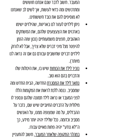
המעבר. חשוב לדבר שגם אנחנו חוששים 
ומתרגשים ומה כדאי לעשות, אך לשים לב שאנחנו 
לא מוסיפים להם את כובד חששותינו.
ניתן לילדים לעזור לנו באריזות, שהילדים ישימו 
בארגזים את הצעצועים שלהם, את המשחקים 
האהובים, חפצים משמעותיים (נכון שזה הזמן 
להיפטר מכל מיני דברים שלא צריך, אבל לא לזרוק 
לילדים דברים שחשובים עבורם גם אם זה נראה לנו 
מיותר).
נזכיר לילד את הכוחות
 שיש בו, את היכולות שלו 
והדברים בהם הוא טוב.
נתאר לילד את המסגרת
 החדשה, הבית החדש ומה 
שמסביב. ננסה ללכת לראות את המקומות הללו 
לפני המעבר או נראה לילד תמונה שלהם ונספר לו 
מילולית על הדברים החיוביים שיש שם, נדבר על 
ההבדלים, על מה שמצופה ממנו, על האנשים 
מסביב וכדומה. ככל שלילד יהיה יותר מידע, כך 
ה"לא נודע" יהיה פחות מאיים עבורו.
במהלך התקופה שלאחר המעבר
, חשוב להתעניין 