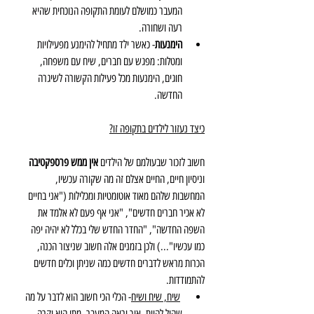
המעבר כמושלם לעומת התקופה הנוכחית שהיא 
רעה ושחורה.
הימנעות
- כאשר ילד מתחיל להימנע מפעילויות 
ומטלות: מפגש עם חברים, שיח עם משפחה, 
חוגים, הימנעות מכל פעילות הקשורה לשיגרה 
החדשה.
כיצד נעזור לילדים בתקופה זו?
חשוב לזכור שבעולמם של הילדים 
אין ממש פרספקטיבה
וניסיון חיים, החיים אצלם זה מה שקורה עכשיו, 
המחשבות שלהם מאוד אוטומטיות ומכלילות ("אני בחיים 
לא אכיר חברים חדשים", "אני אף פעם לא אלמד את 
השפה החדשה", "החדר החדש שלי בכלל לא יהיה יפה 
כמו עכשיו"...) ולכן בזמנים אלה חשוב שניצור הכנה, 
הכרות מראש לדברים חדשים כמה שניתן וכלים חדשים 
להתמודדות.
שיח, שיח ושיח
- הכלי הכי חשוב הוא לדבר על מה 
שהול להיות- איך יראה המעבר, מתי הוא יקרה 