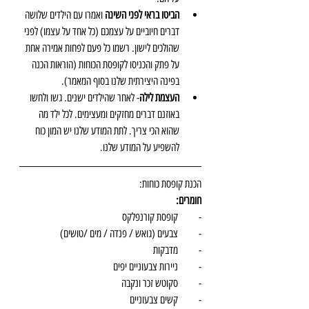
הביטו בראי לפני השינה
 ואמרו עם הילדים שלושה 
דברים חיוביים על עצמכם (כל אחד על עצמו) לפני 
שהולכים לישון. רשמו כל פעם לפחות אמירה אחת 
על פתק והכניסו לקופסת הכוחות (הוראות הכנה 
בפינה היצירתית שלנו בסוף המאמר).  
העצמת לילה
- לאחר שהילדים ישנים. גשו ולחשו 
באוזנם דברים מחזקים ומעצימים. לכל ילד מה 
שהוא הכי צריך. לתת המודע שלנו יש המון כוח 
להשפיע על המודע שלנו. 
הכנת קופסת כוחות:
חומרים:
-          קופסת קורנפלקס
-          צבעים (גואש / פנדה / מים /טושים)
-          מדבקות
-          ניירות צבעוניים יפים
-          סקוטש זכר ונקבה
-          קשים צבעוניים