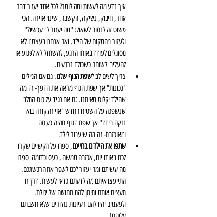
איך נדע מה לעשות ומה לומר? לכל אחד יעזור דבר 
אחר, חיבוק, נשיקה, הקשבה, שינוי אוירה. הכי 
פשוט זה לנסות לשאול: "מה יעזור לך עכשיו?" 
ולעזור מהמקום של הילד. ואם אנחנו בעצמנו לא 
מסוגלים לעודד באותו הרגע, להשתדל לא לפגוע או 
להעליב ולשוחח כשכולם נרגעים.  
צריך לשים לב ל
שפת הגוף שלנו
. גם אם המילים 
"נכונות" אך שפת הגוף מראה את ההפך- זה מה 
שהילד יקלוט מאיתנו. גם אם נגיד על כוס החלב 
שנשפכה על השטיח החדש "אוי זה קורה בוא 
ננקה ביחד" אך שפת הגוף תהיה כעוסה 
ומאוכזבת- זה מה שיעבור לילד.  
שתפו את הילדים בחייכם
, ספרו על הקשיים שקרו 
לכם באותו יום, אכזבה ממשהו, כעס וכדומה. ספרו 
מה עשיתם ומה יעזור לכם לשפר את הרגשתכם. 
התייעצו איתם מה לדעתם כדאי לעשות. דרך זו 
תעצים אותם ותיתן להם תחושה של יכולת. 
ולפעמים יהיו להם רעיונות נהדרים שלא חשבתם 
עליהם!  