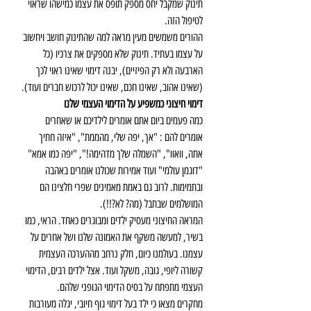
תינוק שמקבל יחס מספק תופס את עצמו כמישהו שראוי 
לטיפול הזה. 
ההורים משמשים מעין מראה למה שהתינוק חושב ויחשוב 
על עצמו בעתיד. תינוק שלא מספקים את צרכיו (כל 
הארבעה ולא רק הפיזיים), יבנה דימוי שאינו ראוי לכך 
(שאינו אהוב, שאינו חכם, שאינו יכול לרכוש חברים ועוד).
דימוי חיצוני כמשפיע על הדימוי העצמי שלנו
כמה פעמים ביום אתם אומרים לילדיכם או שאחרים 
אומרים להם : "אך, יפה שלי, מהממת", "איזה חתיך 
אתה, וואוו", "השמלה שלך מדהימה!", "יפה כמו אמא" 
"דוגמן עולמי" ועוד אמירות שכולנו אומרים באהבה 
ובתמימות. לרוב גם באמת מאמינים שפרי חלצינו הם 
המושלמים שבתבל (מה? לא?!!).
המראה החיצוני מעסיק ילדים ומבוגרים כאחד. הראי, כמו 
בשיר, למעשה משקף את האמונה שלנו ושל אחרים על 
עצמנו. בעולמנו כיום, חלק נרחב מההערכה העצמית 
קשורה ליופי, גובה, משקל ועוד. אצל ילדים רבים, הדימוי 
העצמי מתפתח על בסיס הדימוי הגופני שלהם.
מחקרים מצאו כי ילד בעל דימוי גוף חיובי, יגלה מעורבות 