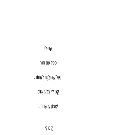
קָנוּ לִי
סֵפֶל עִם חוֹר
וְנַעַל שֶׁהוֹלֶכֶת לְאָחוֹר.
קָנוּ לִי צֶבַע אָדֹם
שֶׁצוֹבֵעַ שָׁחוֹר.
קָנוּ לִי 