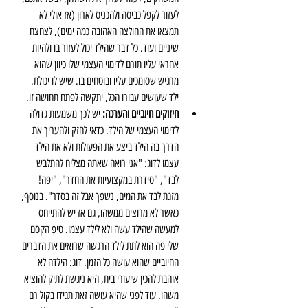
לעזור לקפל כביסה ולהכניס לארון (אז אולי לא 
תמצאו את החולצה האהובה כמה ימים), לצחצח 
שיניים ועוד. כל דבר שהילד יכול לעזור בו ולהיות 
אחראי עליו תורם לדימוי העצמי שלו כיוון שהוא 
מרגיש שסומכים עליו ובוטחים בו. שיש לו יכולת. 
ילד שעושים עבורו הכל, יתקשה לפתח תחושה זו.  
חיזוקים חיוביים והערכה:
 יש לכך משמעות גדולה 
לדימוי העצמי של הילד. כדאי לחזק ולהעריך את 
הדרך בה הילד ביצע את הפעולות ולא את הילד 
עצמו לדוג: "אני רואה שאתה מצליח להתלבש 
לבד", "סידרת במקצועיות את החדר", "יפה! 
מזגת לבד את המים, נשפך אבל זה בסדר". בנוסף, 
כאשר לא מרוצים ממשהו, גם אז יש להתייחס 
למעשה שהילד עשה ולא לילד עצמו. טיפ הקסם 
שלי פה הוא לתת לילד הרגשה שרואים את הדברים 
החיוביים שהוא עושה כל הזמן. דוג: הילדה לא 
אוהבת להכין שיעורי בית, היא ניגשת לתיק להוציא 
משהו. עוד לפני שהיא עושה זאת תגידו בקול רם 