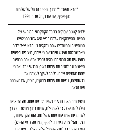
"הראי והעכבר" מתוך: הספר הגדול של שלומית 
כהן-אסיף, עם עובד, תל אביב 1991
ילדים קטנים עסוקים ברובד הקונקרטי והמוחשי של 
החיים. ההשתקפות שלהם בראי היא אחד מהגילויים 
המוחשיים והמיוחדים שהם נתקלים בו. הראי אצל ילדים 
מאפשר להם מפגש מיוחד עם מי שהם, חיצונית ופנימית. 
במפגשים מול הראי הם יכולים להכיר את עצמם מבחינה 
חיצונית וגם להכיר את עצמם באופן הרגשי יותר- את מי 
שהם מאמינים שהם. כלומר לשקף לעצמם את 
רגשותיהם, לראות את עצמם צוחקים, בוכים, את השמחה 
ואת הכאב.
השיר הזה מאוד נוגע בי כשאני קוראת אותו. מה הביא את 
הילד להרגיש כל כך לא מוצלח, לחיות בתוך מחשבות כל כך 
לא חיוביות שמובילות אותו לכשלונות. הוא הולך לאחור, 
נדקר והכל צובע בשחור. לבסוף, במראה (ראי הנפש) 
הוא רואה עכבר (חיה שהסמל שלה היא לרוב יצור קטן, 