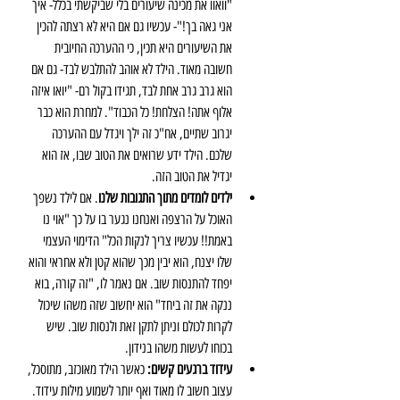
"וואוו את מכינה שיעורים בלי שביקשתי בכלל- איך 
אני גאה בך!"- עכשיו גם אם היא לא רצתה להכין 
את השיעורים היא תכין, כי ההערכה החיובית 
חשובה מאוד. הילד לא אוהב להתלבש לבד- גם אם 
הוא גרב גרב אחת לבד, תגידו בקול רם- "יואו איזה 
אלוף אתה! הצלחת! כל הכבוד". למחרת הוא כבר 
יגרוב שתיים, אח"כ זה ילך ויגדל עם ההערכה 
שלכם. הילד ידע שרואים את הטוב שבו, אז הוא 
יגדיל את הטוב הזה.  
ילדים לומדים מתוך התגובות שלנו
. אם לילד נשפך 
האוכל על הרצפה ואנחנו נגער בו על כך "אוי נו 
באמת!! עכשיו צריך לנקות הכל" הדימוי העצמי 
שלו יצנח, הוא יבין מכך שהוא קטן ולא אחראי והוא 
יפחד להתנסות שוב. אם נאמר לו, "זה קורה, בוא 
ננקה את זה ביחד" הוא יחשוב שזה משהו שיכול 
לקרות לכולם וניתן לתקן זאת ולנסות שוב. שיש 
בכוחו לעשות משהו בנידון.  
עידוד ברגעים קשים: 
כאשר הילד מאוכזב, מתוסכל, 
עצוב חשוב לו מאוד ואף יותר לשמוע מילות עידוד. 