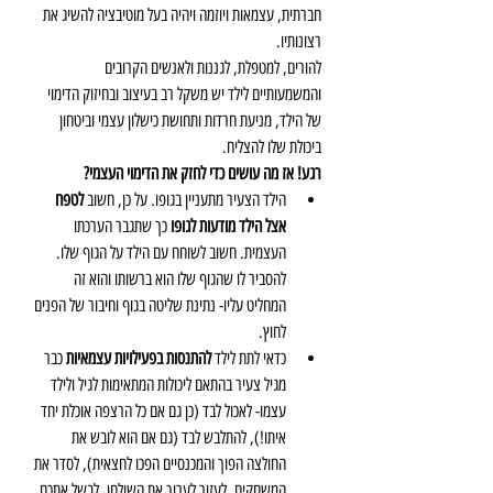
חברתית, עצמאות ויוזמה ויהיה בעל מוטיבציה להשיג את 
רצונותיו.
להורים, למטפלת, לגננות ולאנשים הקרובים 
והמשמעותיים לילד יש משקל רב בעיצוב ובחיזוק הדימוי 
של הילד, מניעת חרדות ותחושת כישלון עצמי וביטחון 
ביכולת שלו להצליח.
רגע! אז מה עושים כדי לחזק את הדימוי העצמי?
הילד הצעיר מתעניין בגופו. על כן, חשוב 
לטפח 
אצל הילד מודעות לגופו
 כך שתגבר הערכתו 
העצמית. חשוב לשוחח עם הילד על הגוף שלו. 
להסביר לו שהגוף שלו הוא ברשותו והוא זה 
המחליט עליו- נתינת שליטה בגוף וחיבור של הפנים 
לחוץ.  
כדאי לתת לילד 
להתנסות בפעילויות עצמאיות
 כבר 
מגיל צעיר בהתאם ליכולות המתאימות לגיל ולילד 
עצמו- לאכול לבד (כן גם אם כל הרצפה אוכלת יחד 
איתו!), להתלבש לבד (גם אם הוא לובש את 
החולצה הפוך והמכנסיים הפכו לחצאית), לסדר את 
המשחקים, לעזור לערוך את השולחן, לבשל אתכם, 