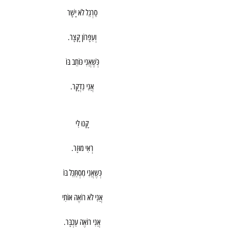
סַרְגֵל לֹא יָשָׁר
וְעִפָּרוֹן קָצָר.
כְּשֶׁאֲנִי כּוֹתֵב בּוֹ
אֲנִי נִדְקָר.
קָנוּ לִי
רְאִי מוּזָר.
כְּשֶאֲנִי מִסְתַּכֵּל בּוֹ
אֲנִי לֹא רוֹאֶה אוֹתִי
אֲנִי רוֹאֶה עַכְבָּר.