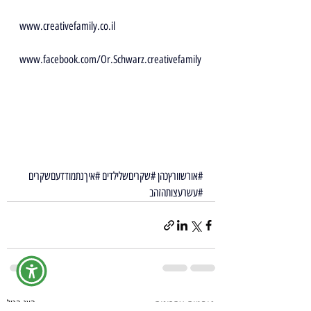
www.creativefamily.co.il
www.facebook.com/Or.Schwarz.creativefamily
#אורשוורץכהן
#שקריםשלילדים
#איךנתמודדעםשקרים
#עשרעצותהזהב
פוסטים אחרונים
הצג הכול