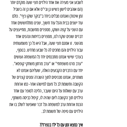
לשבוע אני מעירה את אחד הילדים חצי שעה מוקדם יותר 
(הם אוהבים לישון כשיש גן ובי"ס אלא אם כן זה בשביל 
זמן איכות) ואנחנו מבלים ביחד ב"בוקר שוקו כיף". כולם 
עוד ישנים בבית והכל עוד חשוך, שנינו מתלחששים אחד 
עם השני על קפה ושוקו, מספרים מחשבות, מתייעצים על 
דברים שונים שקרו לנו, מספרים בדיחות ונהנים אחד 
מהשני. זו אמנם חצי שעה, אבל היא כל כך משמעותית 
עבור הילדים והם מחכים לה כל שבוע מחדש. בנוסף, 
בערבי שישי אנחנו מתכנסים יחד כל המשפחה ועושים 
"ערב סרט משפחתי" או "ערב מרתון משחקי קופסא".
יחד עם הדברים הקבועים האלה, שעליהם אנחנו לא 
מוותרים, אנחנו מכניסים לתוך השגרה זמנים קצרים של 
הקשבה ותשומת לב כל פעם למישהו אחר- כמו ארוחת 
ערב עם שאלות על היום שעבר, הליכה לסופר עם אחד 
הילדים תוך הקשבה ליום שהיה לו, קיפול כביסה משותף, 
הכנת ארוחת ערב למשפחה וכל דבר שאפשר לשלב בו את 
הילדים עם טיפה של תשומת לב.
איך נמצא זמן עם כל ילד בנפרד??