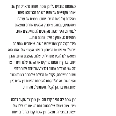
כשאנחנו מדברים על זמן איכות, אנחנו מתארים זמן שבו 
אנחנו מקדישים את מלוא תשומת הלב שלנו לאחד 
מהילדים (כל פעם מישהו אחר). מפנים את עצמנו 
מטלפונים, עבודה, פייסבוק ואנשים אחרים ונמצאים 
לגמרי עם הילד שלנו, מקשיבים לו, מתייעצים איתו, 
מספרים לו, צוחקים איתו, נהנים איתו...
הילד מקבל מכך מסר שהוא חשוב, שאוהבים אותו! מה 
שמעלה מיידית את הביטחון והדימוי העצמי שלו. הזמן הזה 
מאפשר לנו להכיר את הילדים שלנו, להעצים אותם, להבין 
אותם. בדרך זו אנחנו מחזקים את הקשר שלנו  ואת הרצון 
של שני הצדדים (הורה וילד) לעשות יותר עבור השני 
ועבור המשפחה, לקבל את הכללים של הבית בצורה טובה 
והכי חשוב, זה "ה"מפתח להפחתת מריבות בין אחים כיוון 
שרוב המריבות הן לקבלת תשומת לב מההורים.
זמן איכות יכול להיות קצר וזול ואין צורך בהשקעה גדולה 
מידי, פרט ליכולת של ההורה לתת מעצמו נטו לילד שלו.
אצלנו במשפחה, מצאנו זמן איכות קצר ומהנה בו אחת 