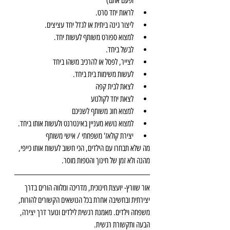
ופעם אתם)  
לראות יחד סרט.  
ליצור גינה ביתית או לגדל יחד עציצים.  
למצוא ספורט משותף לעשות יחד.  
לבשל ביחד.  
לצייר, לפסל או להרכיב משהו ביחד  
לעשות משימות בית ביחד.  
לצאת לבית קפה  
לצאת יחד לקולנוע  
למצוא חוג משותף לשניכם  
למצוא נושא מעניין באינטרנט ולעשות אותו ביחד.  
יצירת קולאז' משפחתי / אישי משותף 
מה שלא תבחרו עם הילדים, הכי חשוב לעשות אותו כייפי, 
מהנה ולא זמן של חינוך והטפות מוסר.
אור שוורץ- יועצת חינוכית, מדריכה ומלווה הורים בדרך 
יצירתית ובחשיבה אחרת בכל הנושאים הקשורים להורות, 
משפחה וילדים. מאמנת רגשית לילדים ונוער דרך יצירה, 
הבעה ותקשורת רגשית.